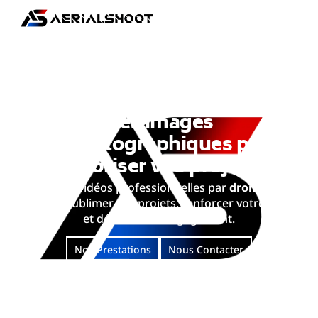
PHOTO & VIDÉO DRONE PROFESSIONNELLES
Des images
cinématographiques pour
valoriser vos projets
Photos et vidéos professionnelles par
drone et au
sol
pour sublimer vos projets, renforcer votre image
et déclencher l’engagement.
Nos Prestations
Nous Contacter
Demandez Un Devis Personnalisé