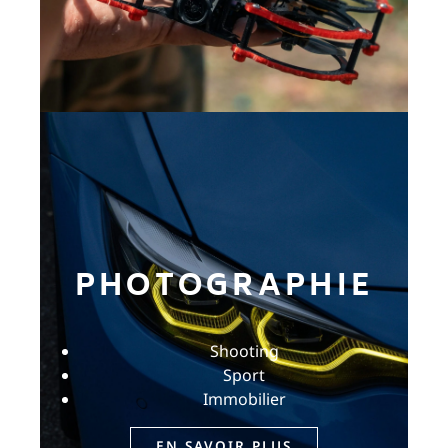
sommes déterminés à donner vie à
votre vision avec créativité
et professionnalisme.
PHOTOGRAPHIE
Nos services
Shooting
de photographe
Sport
Que vous recherchiez des portraits
Immobilier
saisissants, des photos de mariage
émouvantes, des images de produits
EN SAVOIR PLUS